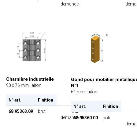
demande
dema
Charnière industrielle
Gond pour mobilier métalliqu
N°1
90 x 76 mm, laiton
64 mm, laiton
N° art.
Finition
N° art.
Finition
68.95363.09
brut
sur
demande
68.95360.00
poli
dema