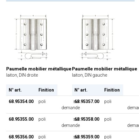
Paumelle mobilier métallique
Paumelle mobilier métallique
laiton, DIN droite
laiton, DIN gauche
N° art.
Finition
N° art.
Finition
68.95354.00
poli
sur
68.95357.00
poli
demande
dema
68.95355.00
poli
sur
68.95358.00
poli
demande
dema
68.95356.00
poli
sur
68.95359.00
poli