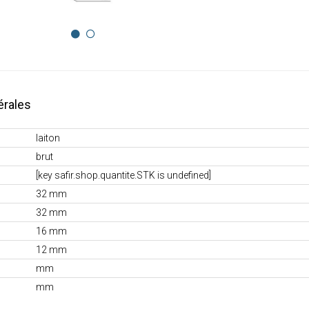
érales
laiton
brut
[key safir.shop.quantite.STK is undefined]
32 mm
32 mm
16 mm
12 mm
mm
mm