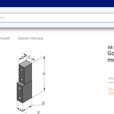
cailleri...
Mobilier métallique
68.
Go
mm
Pri
P
jour