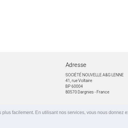
Adresse
SOCIÉTÉ NOUVELLE A&G LENNE
41, rue Voltaire
BP 60004
80570 Dargnies - France
 plus facilement. En utilisant nos services, vous nous donnez 
A&G LENNE | BRF Solutions GmbH 2026 ©