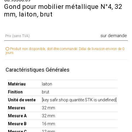
Gond pour mobilier métallique N°4, 32
mm, laiton, brut
sur demande
Prix (sans TVA)
Produit non disponible, doit être commandé. Délai de livraison environ de 0
jours.
Caractéristiques Générales
Matériau
laiton
Finition
brut
Unité de vente
[key safir.shop.quantite.STK is undefined]
Mesures
32 mm
Mesure A
32 mm
Mesure B
16 mm
Mesure C
12 mm