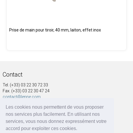
Prise de main pour tiroir, 40 mm, laiton, effet inox
Contact
Tel. (+33) 03 22 30 72 33
Fax. (+33) 03 22 30 47 24
contact@lenne.com
Les cookies nous permettent de vous proposer
Adresse
nos services plus facilement. En utilisant nos
SOCIÉTÉ NOUVELLE A&G LENNE
services, vous nous donnez expressément votre
41, rue Voltaire
accord pour exploiter ces cookies.
BP 60004