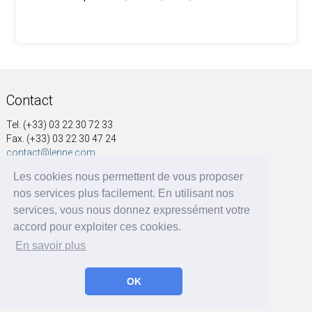
Contact
Tel. (+33) 03 22 30 72 33
Fax. (+33) 03 22 30 47 24
contact@lenne.com
Les cookies nous permettent de vous proposer
Adresse
nos services plus facilement. En utilisant nos
SOCIÉTÉ NOUVELLE A&G LENNE
services, vous nous donnez expressément votre
41, rue Voltaire
accord pour exploiter ces cookies.
BP 60004
En savoir plus
80570 Dargnies - France
OK
A&G LENNE | BRF Solutions GmbH 2026 ©