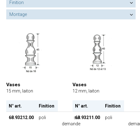
Finition
Montage
Vases
Vases
15 mm, laiton
12 mm, laiton
N° art.
Finition
N° art.
Finition
68.93212.00
poli
sur
68.93211.00
poli
demande
dema