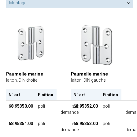
Montage
Paumelle marine
Paumelle marine
laiton, DIN droite
laiton, DIN gauche
N° art.
Finition
N° art.
Finition
68.95350.00
poli
sur
68.95352.00
poli
demande
dema
68.95351.00
poli
sur
68.95353.00
poli
demande
dema