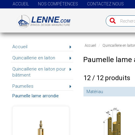
ACCUEIL
NOS COMPÉTENCES
CONTACTEZ NOUS
Accueil
Quincaillerie en laito
Accueil
Quincaillerie en laiton
Paumelle lame 
Quincaillerie en laiton pour
bâtiment
12 / 12 produits
Paumelles
Matériau
Paumelle lame arrondie