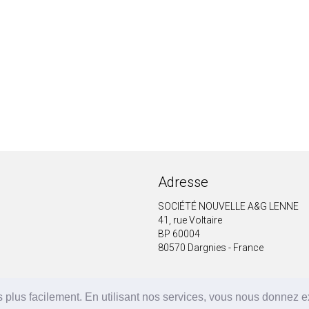
Adresse
SOCIÉTÉ NOUVELLE A&G LENNE
41, rue Voltaire
BP 60004
80570 Dargnies - France
 plus facilement. En utilisant nos services, vous nous donnez 
A&G LENNE | BRF Solutions GmbH 2026 ©