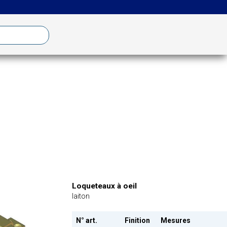
Loqueteaux à oeil
laiton
N° art.
Finition
Mesures