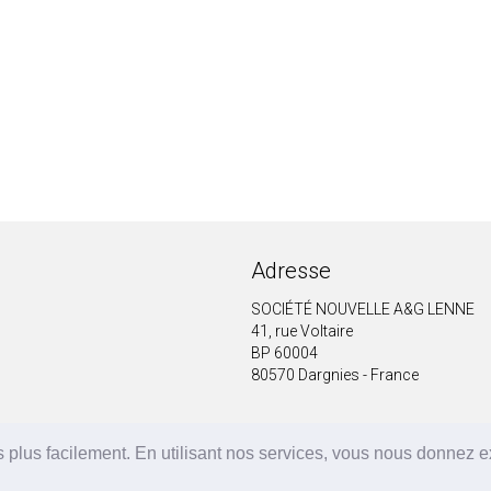
Adresse
SOCIÉTÉ NOUVELLE A&G LENNE
41, rue Voltaire
BP 60004
80570 Dargnies - France
 plus facilement. En utilisant nos services, vous nous donnez 
A&G LENNE | BRF Solutions GmbH 2026 ©