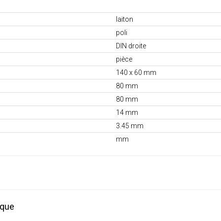
laiton
poli
DIN droite
pièce
140 x 60 mm
80 mm
80 mm
14 mm
3.45 mm
mm
ique