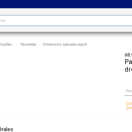
cailleri...
Paumelles
Dimensions spéciales export
68.
Pa
dr
Pri
P
jour
érales