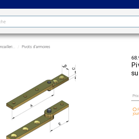
cailleri...
Pivots d'armoires
68.
Pi
su
Pri
P
jour