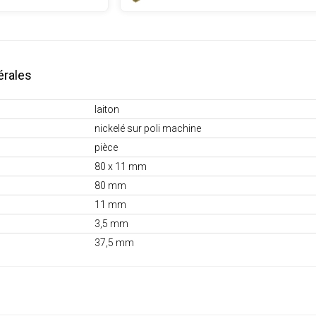
érales
laiton
nickelé sur poli machine
pièce
80 x 11 mm
80 mm
11 mm
3,5 mm
37,5 mm