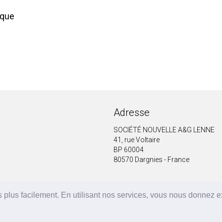
ique
Adresse
SOCIÉTÉ NOUVELLE A&G LENNE
41, rue Voltaire
BP 60004
80570 Dargnies - France
 plus facilement. En utilisant nos services, vous nous donnez 
A&G LENNE | BRF Solutions GmbH 2026 ©