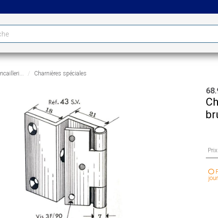
cailleri...
Charnières spéciales
68.
Ch
br
Pri
P
jour