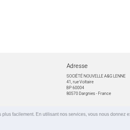
Adresse
SOCIÉTÉ NOUVELLE A&G LENNE
41, rue Voltaire
BP 60004
80570 Dargnies - France
 plus facilement. En utilisant nos services, vous nous donnez 
A&G LENNE | BRF Solutions GmbH 2026 ©