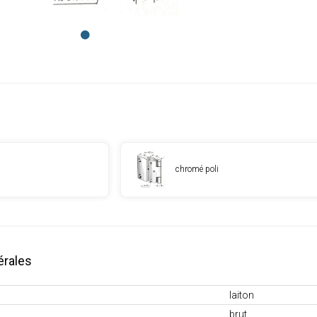
chromé poli
érales
laiton
brut