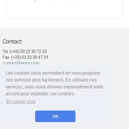
Contact
Tel. (+33) 03 22 30 72 33
Fax. (+33) 03 22 30 47 24
contact@lenne.com
Les cookies nous permettent de vous proposer
Adresse
nos services plus facilement. En utilisant nos
SOCIÉTÉ NOUVELLE A&G LENNE
services, vous nous donnez expressément votre
41, rue Voltaire
accord pour exploiter ces cookies.
BP 60004
En savoir plus
80570 Dargnies - France
OK
A&G LENNE | BRF Solutions GmbH 2026 ©