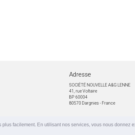
Adresse
SOCIÉTÉ NOUVELLE A&G LENNE
41, rue Voltaire
BP 60004
80570 Dargnies - France
 plus facilement. En utilisant nos services, vous nous donnez 
A&G LENNE | BRF Solutions GmbH 2026 ©