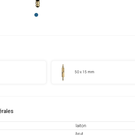
50 x 15 mm
érales
laiton
brut