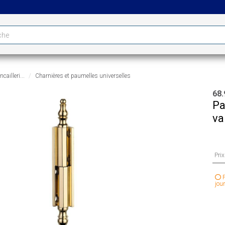
cailleri...
Charnières et paumelles universelles
68.
Pa
va
Pri
P
jour