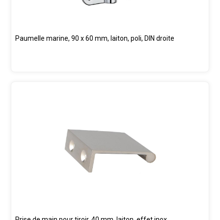
Paumelle marine, 90 x 60 mm, laiton, poli, DIN droite
Prise de main pour tiroir, 40 mm, laiton, effet inox