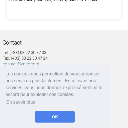
Contact
Tel. (+33) 03 22 30 72 33
Fax. (+33) 03 22 30 47 24
contact@lenne.com
Les cookies nous permettent de vous proposer
Adresse
nos services plus facilement. En utilisant nos
SOCIÉTÉ NOUVELLE A&G LENNE
services, vous nous donnez expressément votre
41, rue Voltaire
accord pour exploiter ces cookies.
BP 60004
En savoir plus
80570 Dargnies - France
OK
A&G LENNE | BRF Solutions GmbH 2026 ©