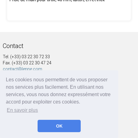
Contact
Tel. (+33) 03 22 30 72 33
Fax. (+33) 03 22 30 47 24
contact@lenne.com
Les cookies nous permettent de vous proposer
Adresse
nos services plus facilement. En utilisant nos
SOCIÉTÉ NOUVELLE A&G LENNE
services, vous nous donnez expressément votre
41, rue Voltaire
accord pour exploiter ces cookies.
BP 60004
En savoir plus
80570 Dargnies - France
OK
A&G LENNE | BRF Solutions GmbH 2026 ©