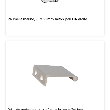
Paumelle marine, 90 x 60 mm, laiton, poli, DIN droite
Prise de main pour tiroir, 40 mm, laiton, effet inox