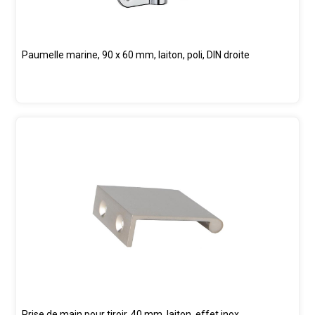
Paumelle marine, 90 x 60 mm, laiton, poli, DIN droite
Prise de main pour tiroir, 40 mm, laiton, effet inox