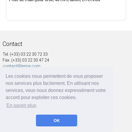
Contact
Tel. (+33) 03 22 30 72 33
Fax. (+33) 03 22 30 47 24
contact@lenne.com
Les cookies nous permettent de vous proposer
Adresse
nos services plus facilement. En utilisant nos
SOCIÉTÉ NOUVELLE A&G LENNE
services, vous nous donnez expressément votre
41, rue Voltaire
accord pour exploiter ces cookies.
BP 60004
En savoir plus
80570 Dargnies - France
OK
A&G LENNE | BRF Solutions GmbH 2026 ©