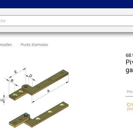
cailleri...
Pivots d'armoires
68.
Pi
g
Pri
P
jour