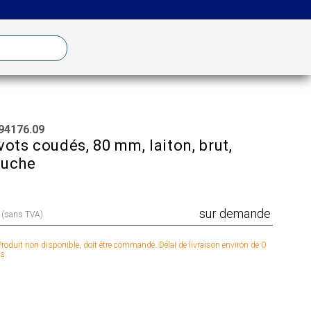
94176.09
vots coudés, 80 mm, laiton, brut,
auche
sur demande
x (sans TVA)
roduit non disponible, doit être commandé. Délai de livraison environ de 0
s.