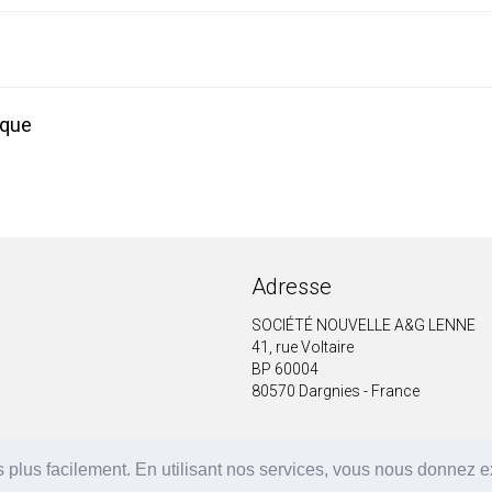
ique
Adresse
SOCIÉTÉ NOUVELLE A&G LENNE
41, rue Voltaire
BP 60004
80570 Dargnies - France
 plus facilement. En utilisant nos services, vous nous donnez 
A&G LENNE | BRF Solutions GmbH 2026 ©