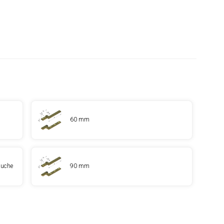
60 mm
auche
90 mm