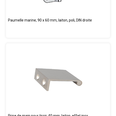
Paumelle marine, 90 x 60 mm, laiton, poli, DIN droite
Prise de main pour tiroir, 40 mm, laiton, effet inox