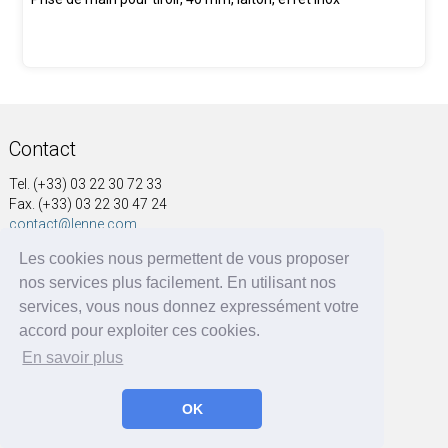
Contact
Tel. (+33) 03 22 30 72 33
Fax. (+33) 03 22 30 47 24
contact@lenne.com
Les cookies nous permettent de vous proposer
Adresse
nos services plus facilement. En utilisant nos
SOCIÉTÉ NOUVELLE A&G LENNE
services, vous nous donnez expressément votre
41, rue Voltaire
accord pour exploiter ces cookies.
BP 60004
En savoir plus
80570 Dargnies - France
OK
A&G LENNE | BRF Solutions GmbH 2026 ©